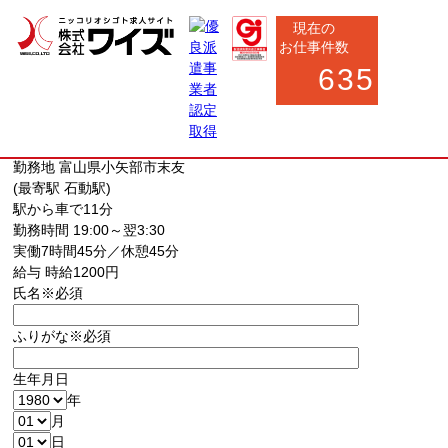
現在の
お仕事件数
635
お仕事応募フォーム
お仕事内容
換気扇部品の組立・梱包作業（軽作業）
勤務地
富山県小矢部市末友
(最寄駅 石動駅)
駅から車で11分
勤務時間
19:00～翌3:30
実働7時間45分／休憩45分
給与
時給1200円
氏名
※必須
ふりがな
※必須
生年月日
年
月
日