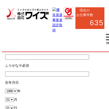
現在の
お仕事件数
635
お仕事応募フォーム
氏名
※必須
ふりがな
※必須
生年月日
年
月
日