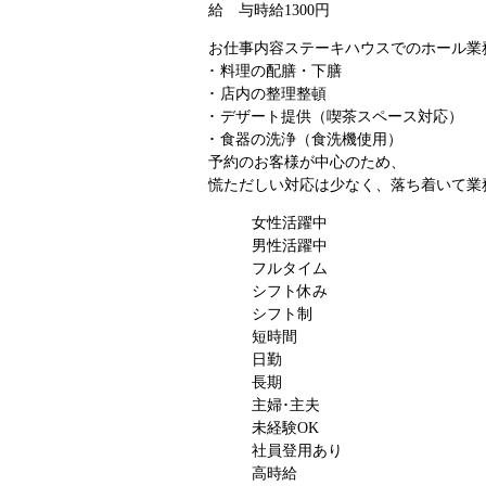
給 与
時給1300円
お仕事内容
ステーキハウスでのホール業
･ 料理の配膳・下膳
･ 店内の整理整頓
･ デザート提供（喫茶スペース対応）
･ 食器の洗浄（食洗機使用）
予約のお客様が中心のため、
慌ただしい対応は少なく、落ち着いて業
女性活躍中
男性活躍中
フルタイム
シフト休み
シフト制
短時間
日勤
長期
主婦･主夫
未経験OK
社員登用あり
高時給