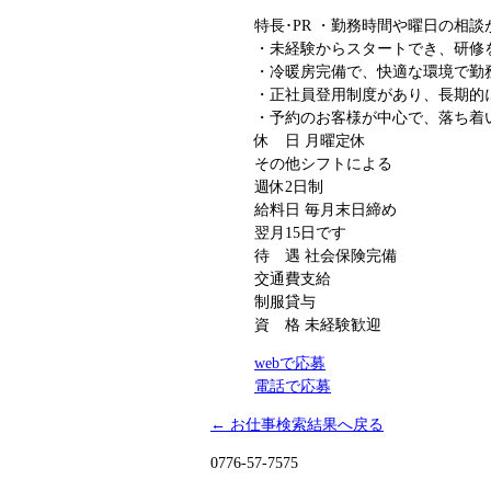
特長･PR
・勤務時間や曜日の相談
・未経験からスタートでき、研修
・冷暖房完備で、快適な環境で勤
・正社員登用制度があり、長期的
・予約のお客様が中心で、落ち着
休 日
月曜定休
その他シフトによる
週休2日制
給料日
毎月末日締め
翌月15日です
待 遇
社会保険完備
交通費支給
制服貸与
資 格
未経験歓迎
webで応募
電話で応募
← お仕事検索結果へ戻る
0776-57-7575