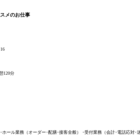
スメのお仕事
16
憩120分
ホール業務（オーダー･配膳･接客全般） ･受付業務（会計･電話応対･送迎）