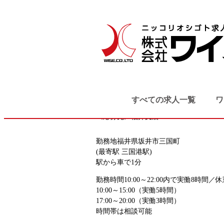
TOP
検索結果
ステーキハウス
坂井市・あわら市
サービス系
ステーキハウスのホールスタッフ
お仕事番号
fukui_8193
すべての求人一覧
ワ
《応募先》福井支店
勤務地
福井県坂井市三国町
(最寄駅 三国港駅)
駅から車で1分
勤務時間
10:00～22:00内で実働8時間／休
10:00～15:00（実働5時間）
17:00～20:00（実働3時間）
時間帯は相談可能