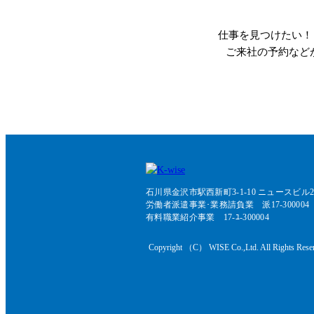
仕事を見つけたい！
ご来社の予約など
石川県金沢市駅西新町3-1-10 ニュースビル2
労働者派遣事業･業務請負業 派17-300004
有料職業紹介事業 17-ﾕ-300004
Copyright （C） WISE Co.,Ltd. All Rights Rese