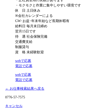
・正社員登用の実績があります
・モクモクと作業に集中しやすい環境です
休 日
土日休み
※会社カレンダーによる
GW･お盆･年末年始など長期休暇有
給料日
毎月末日締め
翌月15日です
待 遇
社会保険完備
交通費支給
制服貸与
資 格
未経験歓迎
webで応募
電話で応募
webで応募
電話で応募
← お仕事検索結果へ戻る
0776-57-7575
キャンセル