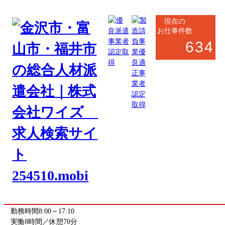
現在の
お仕事件数
634
鯖江市・越前市
製造系
軽作業
電子部品の洗浄・セット作業（軽作業）
お仕事番号
fukui_8132
《応募先》福井支店
勤務地
福井県今立郡池田町
(最寄駅 美山駅)
駅から車で17分
勤務時間
8:00～17:10
実働8時間／休憩70分