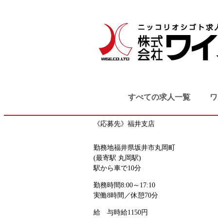
TOP
検索結果
金属製品の検査
坂井市・あわら市
製造系
軽作業
金属製品の検査・測定スタッフ（軽作業
すべての求人一覧
ワ
お仕事番号
fukui_8036
《応募先》福井支店
勤務地
福井県坂井市丸岡町
(最寄駅 丸岡駅)
駅から車で10分
勤務時間
8:00～17:10
実働8時間／休憩70分
給 与
時給1150円