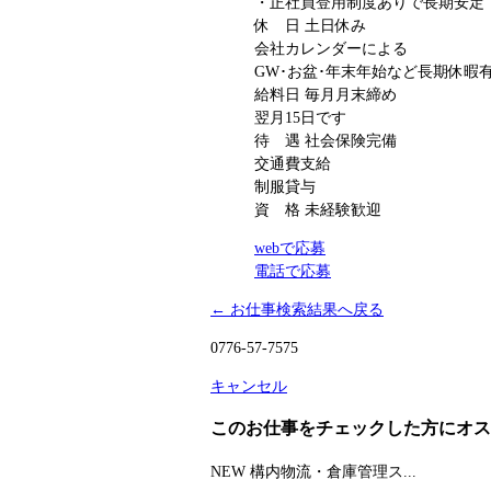
・正社員登用制度ありで長期安定
休 日
土日休み
会社カレンダーによる
GW･お盆･年末年始など長期休暇
給料日
毎月月末締め
翌月15日です
待 遇
社会保険完備
交通費支給
制服貸与
資 格
未経験歓迎
webで応募
電話で応募
← お仕事検索結果へ戻る
0776-57-7575
キャンセル
このお仕事をチェックした方にオス
NEW
構内物流・倉庫管理ス...