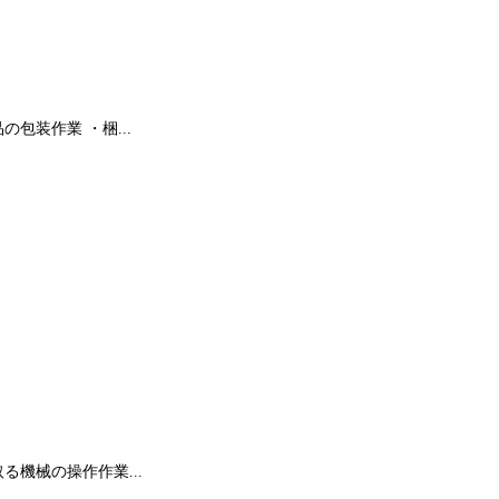
包装作業 ・梱...
機械の操作作業...