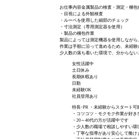
お仕事内容
金属製品の検査・測定・梱包
・目視による外観検査
・ルーペを使用した細部のチェック
・寸法測定（専用測定器を使用）
・製品の梱包作業
製品によっては測定機器を使用しながら
作業は手順に沿って進めるため、未経験
少人数の落ち着いた環境で、分からない
女性活躍中
土日休み
長期休暇あり
日勤
未経験OK
社員登用あり
特長･PR
・未経験からスタート可
・コツコツ・モクモク作業が好き
・20～40代の方が活躍中です
・少人数の職場で相談しやすい環
・丁寧な指導があり安心して働け