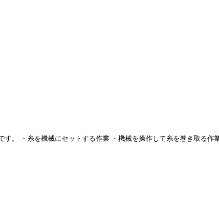
す。 ・糸を機械にセットする作業 ・機械を操作して糸を巻き取る作業 