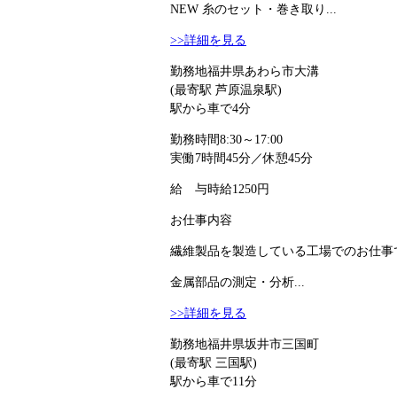
NEW
糸のセット・巻き取り...
>>詳細を見る
勤務地
福井県あわら市大溝
(最寄駅 芦原温泉駅)
駅から車で4分
勤務時間
8:30～17:00
実働7時間45分／休憩45分
給 与
時給1250円
お仕事内容
繊維製品を製造している工場でのお仕事で
金属部品の測定・分析...
>>詳細を見る
勤務地
福井県坂井市三国町
(最寄駅 三国駅)
駅から車で11分