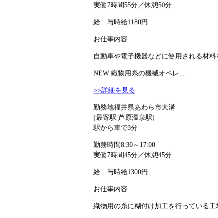
実働7時間55分／休憩50分
給 与
時給1180円
お仕事内容
自動車や電子機器などに使用される材料を
NEW
織物用糸の機械オペレ...
>>詳細を見る
勤務地
福井県あわら市大溝
(最寄駅 芦原温泉駅)
駅から車で3分
勤務時間
8:30～17:00
実働7時間45分／休憩45分
給 与
時給1300円
お仕事内容
織物用の糸に糊付け加工を行っている工場