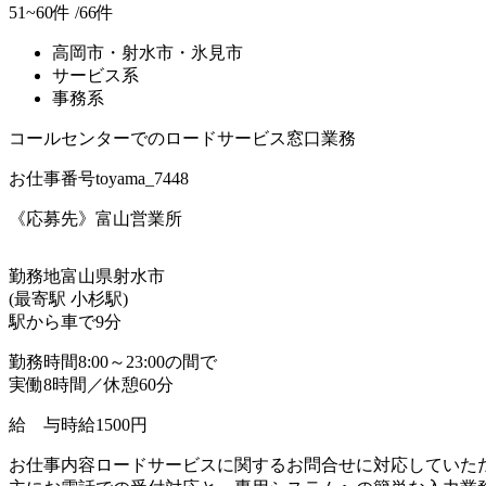
51~60件 /66件
高岡市・射水市・氷見市
サービス系
事務系
コールセンターでのロードサービス窓口業務
お仕事番号
toyama_7448
《応募先》富山営業所
勤務地
富山県射水市
(最寄駅 小杉駅)
駅から車で9分
勤務時間
8:00～23:00の間で
実働8時間／休憩60分
給 与
時給1500円
お仕事内容
ロードサービスに関するお問合せに対応していた