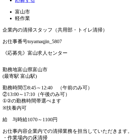
応募する
富山市
軽作業
企業内の清掃スタッフ（共用部・トイレ清掃）
お仕事番号
toyamaqjin_5807
《応募先》富山求人センター
勤務地
富山県富山市
(最寄駅 富山駅)
勤務時間
①8:45～12:40 （午前のみ可）
②13:00～17:10（午後のみ可）
①②の勤務時間帯選べます
※扶養内可
給 与
時給1070～1100円
お仕事内容
企業内での清掃業務を担当していただきます。
・作業場内の床清掃