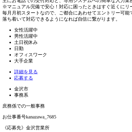
主にお電話での受付対応と、専用システムへの簡単な入力業
※マニュアル完備で安心！対応に困ったときはすぐ近くにリ
毎月月初スタートなので、ご都合にあわせてエントリー可能
落ち着いて対応できるようになれば自信に繋がります。
女性活躍中
男性活躍中
土日祝休み
日勤
オフィスワーク
大手企業
詳細を見る
応募する
金沢市
事務系
庶務係での一般事務
お仕事番号
kanazawa_7685
《応募先》金沢営業所