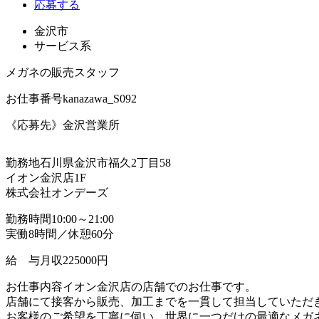
応募する
金沢市
サービス系
メガネの販売スタッフ
お仕事番号
kanazawa_S092
《応募先》金沢営業所
勤務地
石川県金沢市福久2丁目58
イオン金沢店1F
株式会社オンデーズ
勤務時間
10:00～21:00
実働8時間／休憩60分
給 与
月収225000円
お仕事内容
イオン金沢店の店舗でのお仕事です。
店舗にて接客から販売、加工までを一貫して担当していただ
お客様のご希望を丁寧に伺い、世界に一つだけの最適なメガ