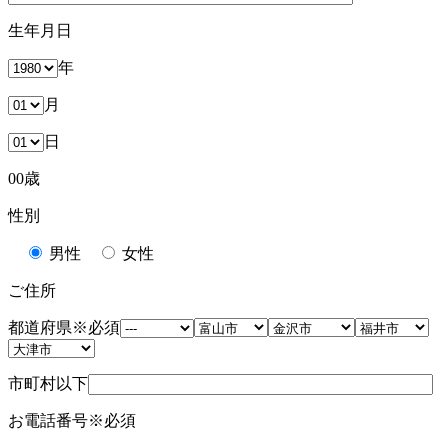
生年月日
年
月
日
00
歳
性別
男性
女性
ご住所
都道府県
※必須
市町村以下
お電話番号
※必須