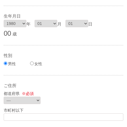
生年月日
年
月
日
00
歳
性別
男性
女性
ご住所
都道府県
※必須
市町村以下